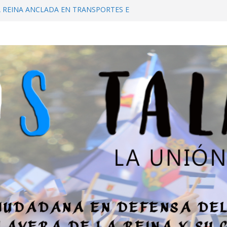
A REINA ANCLADA EN TRANSPORTES E
RAS DEL PASADO
IL DE LA A-5 HASTA TALAVERA
 PARIR EN ESTA TIERRA!
IDAD PÚBLICA DE TALAVERA. «ES PARA
ANIFESTACIÓN, LA SITUACIÓN ES GRAVE»
L ESTATUTO DE AUTONOMÍA: ¿SE
UIR A TALAVERA DE LA REINA?