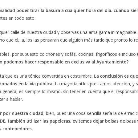
idad poder tirar la basura a cualquier hora del día, cuando siem
tes en todo esto.
lquier calle de nuestra ciudad y observas una amalgama inimaginabl
no que el, la, los las pensaran que alguien más tarde que pronto lo r
ebles, por supuesto colchones y sofás, cocinas, frigoríficos e inc
o podemos hacer responsable en exclusiva al Ayuntamiento?
lta que es una tónica convertida en costumbre.
La conclusión es qu
onados en la vía pública.
La mayoría ni les prestamos atención, y s
a genera, es siempre lo mismo, sin tener en cuenta que el responsable
r a hablar.
r por nuestra ciudad
, bien, pues una cosa sencilla sería la de errad
DE, también utilizar las papeleras, evitemos dejar bolsas de basur
ás contenedores.