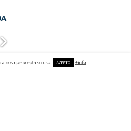
deramos que acepta su uso.
+info
ACEPTO