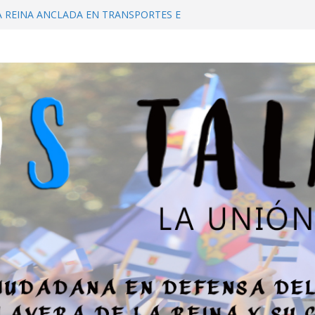
A REINA ANCLADA EN TRANSPORTES E
URAS DEL PASADO
IL DE LA A-5 HASTA TALAVERA
 PARIR EN ESTA TIERRA!
IDAD PÚBLICA DE TALAVERA. «ES PARA
ANIFESTACIÓN, LA SITUACIÓN ES GRAVE»
L ESTATUTO DE AUTONOMÍA: ¿SE
UIR A TALAVERA DE LA REINA?