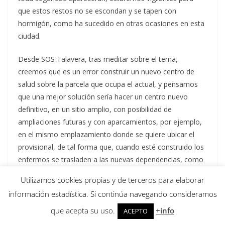
que estos restos no se escondan y se tapen con
hormigón, como ha sucedido en otras ocasiones en esta
ciudad.
Desde SOS Talavera, tras meditar sobre el tema,
creemos que es un error construir un nuevo centro de
salud sobre la parcela que ocupa el actual, y pensamos
que una mejor solución sería hacer un centro nuevo
definitivo, en un sitio amplio, con posibilidad de
ampliaciones futuras y con aparcamientos, por ejemplo,
en el mismo emplazamiento donde se quiere ubicar el
provisional, de tal forma que, cuando esté construido los
enfermos se trasladen a las nuevas dependencias, como
se hizo en su día con el centro de Salud Talavera V Río
Utilizamos cookies propias y de terceros para elaborar
Tajo, y el actual edificio bien se use para otros fines, bien
información estadística. Si continúa navegando consideramos
se tire, ampliando la plaza del plan, a la vez que se excava
arqueológicamente.
que acepta su uso.
+info
ACEPTO