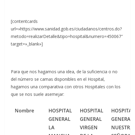
[contentcards
url=»https://www.sanidad.gob.es/ciudadanos/centros.do?
metodo=realizarDetalle&tipo=hospital&numero=450067″
target=»_blank»]
Para que nos hagamos una idea, de la suficiencia o no
del número se camas disponibles en el Hospital,
hagamos una comparativa con otros Hospitales con los
que se nos suele asemejar:
Nombre
HOSPITAL
HOSPITAL
HOSPITAL
GENERAL
GENERAL
GENERAL
LA
VIRGEN
NUESTRA