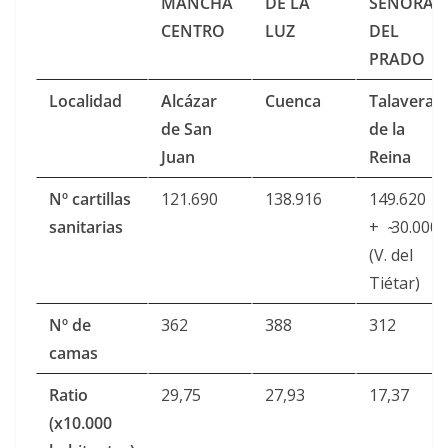
MANCHA
DE LA
SEÑORA
CENTRO
LUZ
DEL
PRADO
Localidad
Alcázar
Cuenca
Talavera
de San
de la
Juan
Reina
Nº cartillas
121.690
138.916
149.620
sanitarias
+ ̴̴30.000
(V. del
Tiétar)
Nº de
362
388
312
camas
Ratio
29,75
27,93
17,37
(x10.000