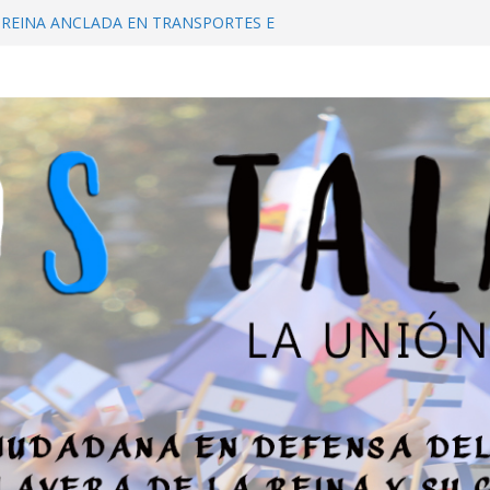
 REINA ANCLADA EN TRANSPORTES E
RAS DEL PASADO
L DE LA A-5 HASTA TALAVERA
 PARIR EN ESTA TIERRA!
IDAD PÚBLICA DE TALAVERA. «ES PARA
NIFESTACIÓN, LA SITUACIÓN ES GRAVE»
L ESTATUTO DE AUTONOMÍA: ¿SE
IR A TALAVERA DE LA REINA?