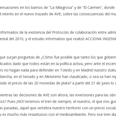
saciones en los barrios de “La Milagrosa” y de “El Carmen”, donde
 interés en el nuevo trazado de AVE, sobre las consecuencias del mur
rmados de la existencia del Protocolo de colaboración entre adminis
ntal del 2010, y el estudio informativo que realizó ACCIONA INGENIE
e que surjan preguntas de ¿Cómo fue posible que tanto los que gober
icados dado que todos están en la política activa, pero ante el esce
les no hagan nada para defender en Toledo y en Madrid nuestro stat
 Mancha, en el Senado y en Ministerio han claudicado, o sea se han re
 sido el precio de las 20 monedas de plata? a partir del 21 de junio l
entras las decisiones de AVE son ahora, las inversiones para las o
 Pues ¡NO! tenemos el tren de siempre, el nuestro, el que nos gusta,
asadas, aquel que vertebra nuestro territorio con un precio social, 
co y es mucho más respetuoso con el medioambiente. Pero ese tren dig