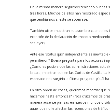
De la misma manera seguimos teniendo buenas sen
tres horas. Muchos de ellos han mostrado especial
que tendríamos si este se soterrase.
También otros muestran su asombro cuando les info
exención de la declaración de impacto medioambie
sea ayer).
Ante ese “status quo” independiente es inevitabl
permitieron? Buena pregunta para los actores impl
¿Cómo es posible que las administraciones actua
la cara, mientras que en las Cortes de Castilla La
escenario nos surgiría la última pregunta ¿Cuál ha
En otro orden de cosas, queremos recordar que mi
hacemos hasta entonces? ¿Nos cruzamos de brazos?
manera ausente piensas en nuevos mundos o vidas p
aquel que no le afectan las retenciones de tráfi