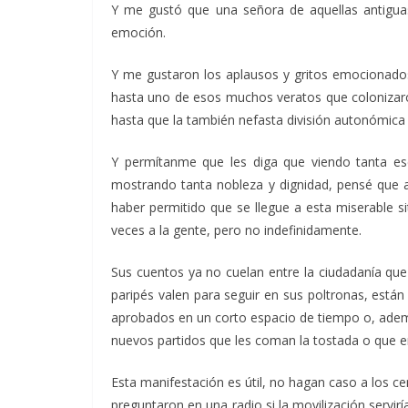
Y me gustó que una señora de aquellas antiguas t
emoción.
Y me gustaron los aplausos y gritos emocionados 
hasta uno de esos muchos veratos que colonizaro
hasta que la también nefasta división autonómica n
Y permítanme que les diga que viendo tanta ese
mostrando tanta nobleza y dignidad, pensé que a
haber permitido que se llegue a esta miserable si
veces a la gente, pero no indefinidamente.
Sus cuentos ya no cuelan entre la ciudadanía que 
paripés valen para seguir en sus poltronas, está
aprobados en un corto espacio de tiempo o, además
nuevos partidos que les coman la tostada o que e
Esta manifestación es útil, no hagan caso a los ce
preguntaron en una radio si la movilización servir