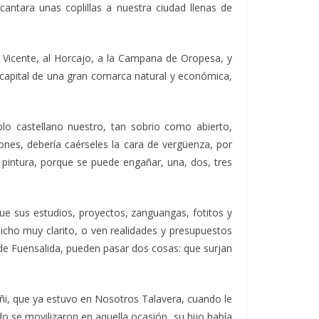
cantara unas coplillas a nuestra ciudad llenas de
n Vicente, al Horcajo, a la Campana de Oropesa, y
capital de una gran comarca natural y económica,
lo castellano nuestro, tan sobrio como abierto,
nes, debería caérseles la cara de vergüenza, por
n pintura, porque se puede engañar, una, dos, tres
que sus estudios, proyectos, zanguangas, fotitos y
icho muy clarito, o ven realidades y presupuestos
 de Fuensalida, pueden pasar dos cosas: que surjan
Toñi, que ya estuvo en Nosotros Talavera, cuando le
do se movilizaron en aquella ocasión, su hijo había