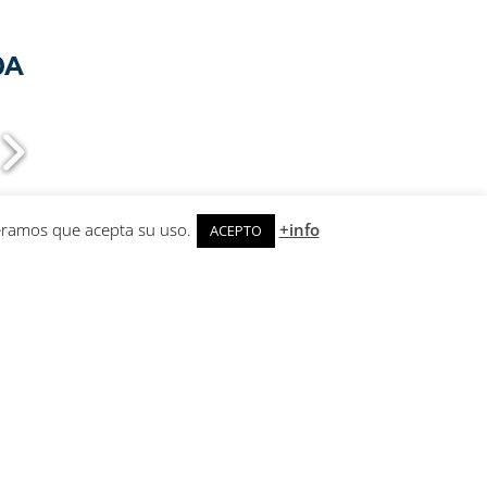
deramos que acepta su uso.
+info
ACEPTO