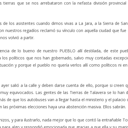
ierras que se nos arrebataron con la nefasta división provincial 
de los asistentes cuando dimos vivas a La Jara, a la Sierra de Sa
n nuestros regadíos reclamó su vínculo con aquella ciudad que fue 
os volvió a partir.
ncia de lo bueno de nuestro PUEBLO allí destilada, de este pueb
 los políticos que nos han gobernado, salvo muy contadas excepcio
tuación y porque el pueblo no quería verlos allí como políticos ni e
ayer salió a la calle y deben darse cuenta de ello, porque si creen 
n muy equivocados. Las gentes de las Tierras de Talavera se lo han d
 de que los autobuses van a llegar hasta el ministerio y el palacio
n las próximas elecciones haya una abstención masiva. Ellos sabrán.
nizos, y para ilustrarlo, nada mejor que lo que contó la entrañable 
ía para algo y respondió emocionada que gracias a que ella y su mari