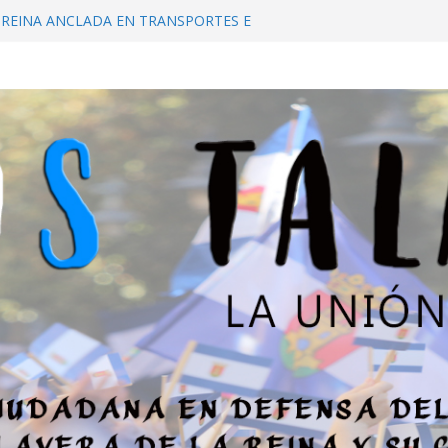
 REINA ANCLADA EN TRANSPORTES E
RAS DEL PASADO
L DE LA A-5 HASTA TALAVERA
 PARIR EN ESTA TIERRA!
IDAD PÚBLICA DE TALAVERA. «ES PARA
NIFESTACIÓN, LA SITUACIÓN ES GRAVE»
L ESTATUTO DE AUTONOMÍA: ¿SE
IR A TALAVERA DE LA REINA?