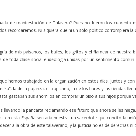
da de manifestación de Talavera? Pues no fueron los cuarenta mil 
dos recordaremos. Ni siquiera que ni un solo político corrompiera la
ría de mis paisanos, los bailes, los gritos y el flamear de nuestra b
ntes de toda clase social e ideología unidas por un sentimiento com
los que hemos trabajado en la organización en estos días. Juntos y c
ku”, la de la pujanza, el trapicheo, la de los bares y las tiendas llen
hasta gastaban sus ahorrillos en comprar un piso a sus hijos porque v
s llevando la pancarta reclamando ese futuro que ahora se les niega.
os en esta España sectaria nuestra, un sacerdote que concitó la unió
er a la obra de este talaverano, y la justicia no es de derechas ni de 